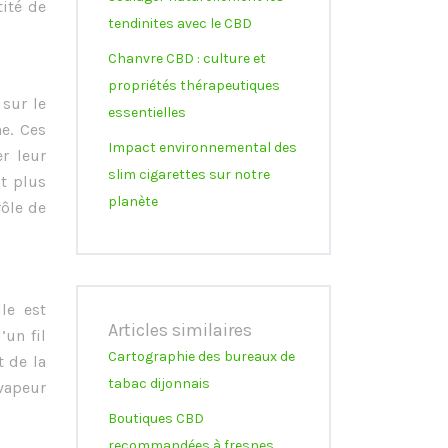
tité de
tendinites avec le CBD
Chanvre CBD : culture et
propriétés thérapeutiques
 sur le
essentielles
e. Ces
Impact environnemental des
r leur
slim cigarettes sur notre
t plus
planète
rôle de
le est
Articles similaires
’un fil
Cartographie des bureaux de
t de la
tabac dijonnais
 vapeur
Boutiques CBD
recommandées à fresnes