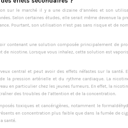
r des effets secondaires ?
ion sur le marché il y a une dizaine d’années et son utilis
ées. Selon certaines études, elle serait même devenue la p
ance. Pourtant, son utilisation n’est pas sans risque et de n
voir contenant une solution composée principalement de pro
t de nicotine. Lorsque vous inhalez, cette solution est vapori
eux central et peut avoir des effets néfastes sur la santé. E
 la pression artérielle et du rythme cardiaque. La nicotin
veau en particulier chez les jeunes fumeurs. En effet, la nicoti
aîner des troubles de l’attention et de la concentration.
omposés toxiques et cancérigènes, notamment le formaldéhyd
sents en concentration plus faible que dans la fumée de cig
a santé.