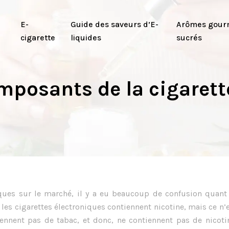
E-
Guide des saveurs d’E-
Arômes gour
cigarette
liquides
sucrés
mposants de la cigarett
iques sur le marché, il y a eu beaucoup de confusion quant
s cigarettes électroniques contiennent nicotine, mais ce n’
iennent pas de tabac, et donc, ne contiennent pas de nicoti