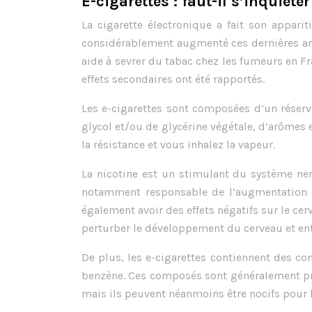
E-cigarettes : faut-il s’inquiéte
La cigarette électronique a fait son apparit
considérablement augmenté ces dernières ann
aide à sevrer du tabac chez les fumeurs en Fr
effets secondaires ont été rapportés.
Les e-cigarettes sont composées d’un réser
glycol et/ou de glycérine végétale, d’arômes e
la résistance et vous inhalez la vapeur.
La nicotine est un stimulant du système nerv
notamment responsable de l’augmentation de
également avoir des effets négatifs sur le cer
perturber le développement du cerveau et entr
De plus, les e-cigarettes contiennent des c
benzène. Ces composés sont généralement pré
mais ils peuvent néanmoins être nocifs pour l