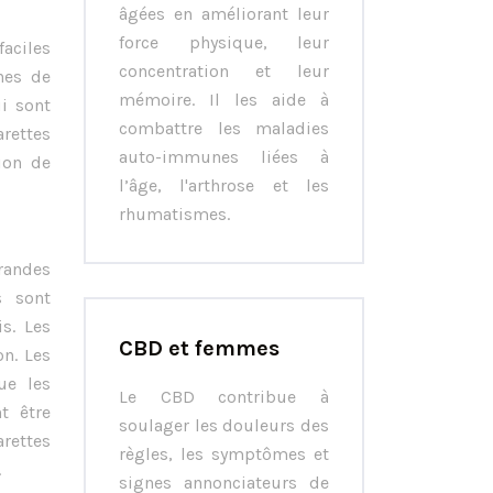
âgées en améliorant leur
force physique, leur
faciles
concentration et leur
hes de
mémoire. Il les aide à
i sont
combattre les maladies
arettes
auto-immunes liées à
ion de
l’âge, l'arthrose et les
rhumatismes.
randes
s sont
s. Les
CBD et femmes
on. Les
ue les
Le CBD contribue à
t être
soulager les douleurs des
arettes
règles, les symptômes et
.
signes annonciateurs de