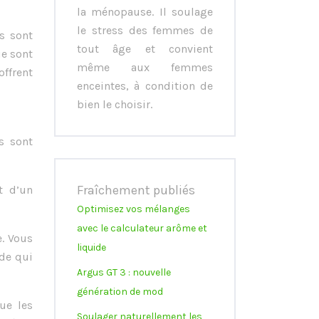
la ménopause. Il soulage
le stress des femmes de
es sont
tout âge et convient
ie sont
même aux femmes
offrent
enceintes, à condition de
bien le choisir.
s sont
Fraîchement publiés
t d’un
Optimisez vos mélanges
avec le calculateur arôme et
e. Vous
liquide
ide qui
Argus GT 3 : nouvelle
génération de mod
ue les
Soulager naturellement les