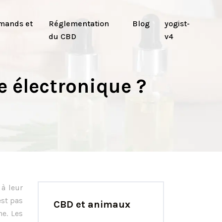
mands et
Réglementation
Blog
yogist-
du CBD
v4
e électronique ?
 à leur
est pas
CBD et animaux
ne. Les