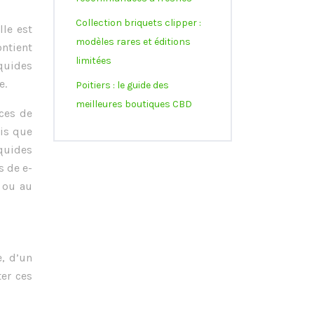
Collection briquets clipper :
lle est
modèles rares et éditions
ontient
limitées
iquides
e.
Poitiers : le guide des
meilleures boutiques CBD
nces de
dis que
iquides
s de e-
y ou au
, d’un
er ces