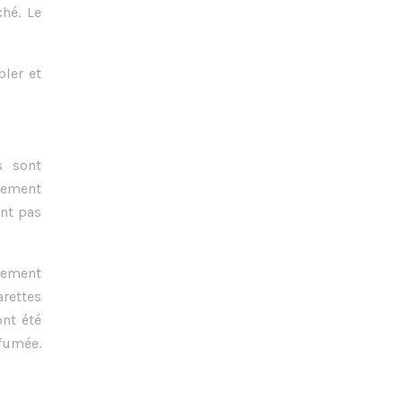
ché. Le
ler et
s sont
alement
ent pas
alement
rettes
nt été
fumée.