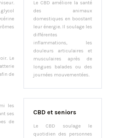
miseur.
Le CBD améliore la santé
 glycol
des animaux
ycérine
domestiques en boostant
 arômes
leur énergie. Il soulage les
différentes
inflammations, les
douleurs articulaires et
oir. Le
musculaires après de
atterie
longues balades ou des
afin de
journées mouvementées.
mi les
CBD et seniors
ant ses
pes de
Le CBD soulage le
quotidien des personnes