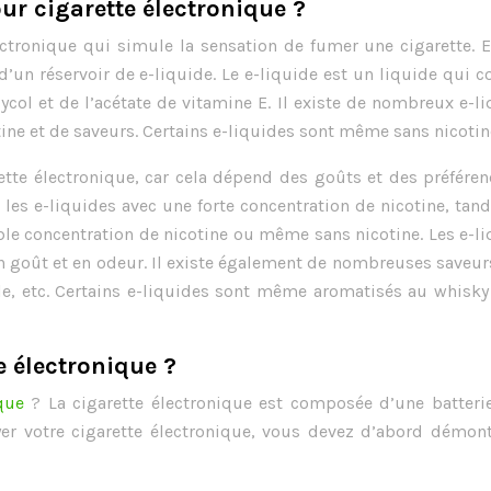
our cigarette électronique ?
ectronique qui simule la sensation de fumer une cigarette. E
’un réservoir de e-liquide. Le e-liquide est un liquide qui c
ycol et de l’acétate de vitamine E. Il existe de nombreux e-l
tine et de saveurs. Certains e-liquides sont même sans nicotin
rette électronique, car cela dépend des goûts et des préfére
les e-liquides avec une forte concentration de nicotine, tan
ible concentration de nicotine ou même sans nicotine. Les e-l
 goût et en odeur. Il existe également de nombreuses saveur
lle, etc. Certains e-liquides sont même aromatisés au whisk
 électronique ?
que
? La cigarette électronique est composée d’une batterie
yer votre cigarette électronique, vous devez d’abord démont