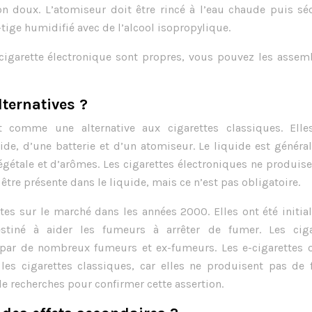
on doux. L’atomiseur doit être rincé à l’eau chaude puis sé
tige humidifié avec de l’alcool isopropylique.
cigarette électronique sont propres, vous pouvez les assemb
lternatives ?
nt comme une alternative aux cigarettes classiques. Elle
de, d’une batterie et d’un atomiseur. Le liquide est génér
gétale et d’arômes. Les cigarettes électroniques ne produis
être présente dans le liquide, mais ce n’est pas obligatoire.
ites sur le marché dans les années 2000. Elles ont été initi
tiné à aider les fumeurs à arrêter de fumer. Les ciga
par de nombreux fumeurs et ex-fumeurs. Les e-cigarettes o
s cigarettes classiques, car elles ne produisent pas de 
e recherches pour confirmer cette assertion.