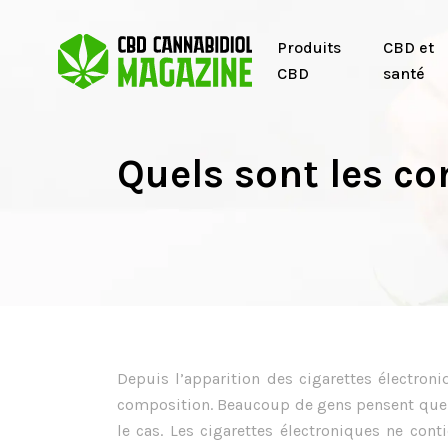
Produits
CBD et
CBD
santé
Quels sont les co
Depuis l’apparition des cigarettes électron
composition. Beaucoup de gens pensent que le
le cas. Les cigarettes électroniques ne cont