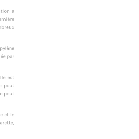
ation a
remière
ombreux
pylène
sée par
lle est
e peut
ne peut
e et le
arette,