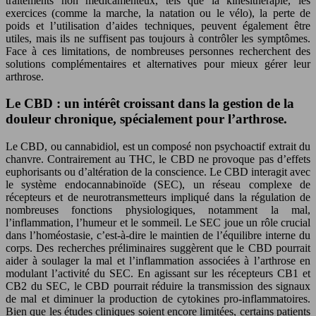
traitements non médicamenteux, tels que la kinésithérapie, les
exercices (comme la marche, la natation ou le vélo), la perte de
poids et l’utilisation d’aides techniques, peuvent également être
utiles, mais ils ne suffisent pas toujours à contrôler les symptômes.
Face à ces limitations, de nombreuses personnes recherchent des
solutions complémentaires et alternatives pour mieux gérer leur
arthrose.
Le CBD : un intérêt croissant dans la gestion de la
douleur chronique, spécialement pour l’arthrose.
Le CBD, ou cannabidiol, est un composé non psychoactif extrait du
chanvre. Contrairement au THC, le CBD ne provoque pas d’effets
euphorisants ou d’altération de la conscience. Le CBD interagit avec
le système endocannabinoïde (SEC), un réseau complexe de
récepteurs et de neurotransmetteurs impliqué dans la régulation de
nombreuses fonctions physiologiques, notamment la mal,
l’inflammation, l’humeur et le sommeil. Le SEC joue un rôle crucial
dans l’homéostasie, c’est-à-dire le maintien de l’équilibre interne du
corps. Des recherches préliminaires suggèrent que le CBD pourrait
aider à soulager la mal et l’inflammation associées à l’arthrose en
modulant l’activité du SEC. En agissant sur les récepteurs CB1 et
CB2 du SEC, le CBD pourrait réduire la transmission des signaux
de mal et diminuer la production de cytokines pro-inflammatoires.
Bien que les études cliniques soient encore limitées, certains patients