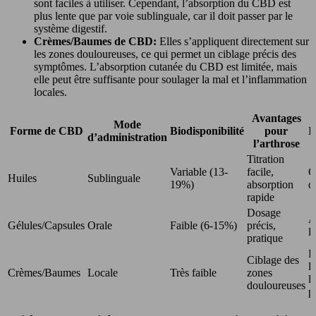
sont faciles à utiliser. Cependant, l’absorption du CBD est
plus lente que par voie sublinguale, car il doit passer par le
système digestif.
Crèmes/Baumes de CBD:
Elles s’appliquent directement sur
les zones douloureuses, ce qui permet un ciblage précis des
symptômes. L’absorption cutanée du CBD est limitée, mais
elle peut être suffisante pour soulager la mal et l’inflammation
locales.
Avantages
Mode
Forme de CBD
Biodisponibilité
pour
I
d’administration
l’arthrose
Titration
Variable (13-
facile,
G
Huiles
Sublinguale
19%)
absorption
d
rapide
Dosage
A
Gélules/Capsules
Orale
Faible (6-15%)
précis,
l
pratique
E
Ciblage des
l
Crèmes/Baumes
Locale
Très faible
zones
l
douloureuses
p