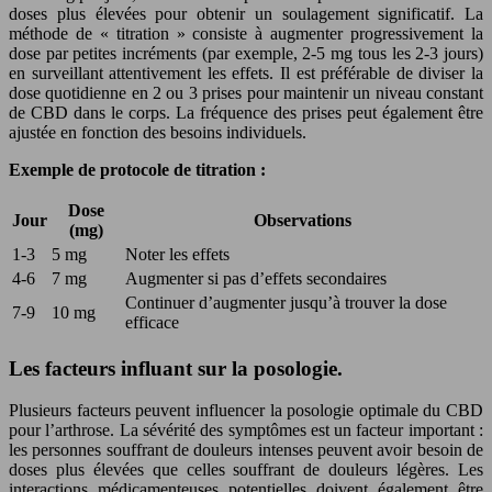
doses plus élevées pour obtenir un soulagement significatif. La
méthode de « titration » consiste à augmenter progressivement la
dose par petites incréments (par exemple, 2-5 mg tous les 2-3 jours)
en surveillant attentivement les effets. Il est préférable de diviser la
dose quotidienne en 2 ou 3 prises pour maintenir un niveau constant
de CBD dans le corps. La fréquence des prises peut également être
ajustée en fonction des besoins individuels.
Exemple de protocole de titration :
Dose
Jour
Observations
(mg)
1-3
5 mg
Noter les effets
4-6
7 mg
Augmenter si pas d’effets secondaires
Continuer d’augmenter jusqu’à trouver la dose
7-9
10 mg
efficace
Les facteurs influant sur la posologie.
Plusieurs facteurs peuvent influencer la posologie optimale du CBD
pour l’arthrose. La sévérité des symptômes est un facteur important :
les personnes souffrant de douleurs intenses peuvent avoir besoin de
doses plus élevées que celles souffrant de douleurs légères. Les
interactions médicamenteuses potentielles doivent également être