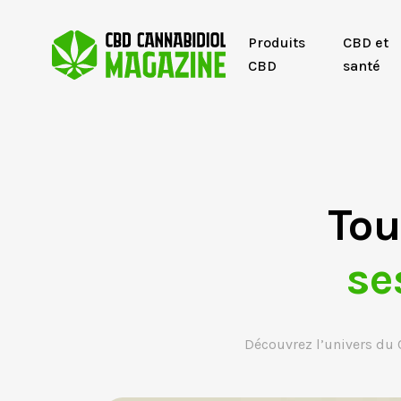
Produits
CBD et
CBD
santé
Tou
se
Découvrez l’univers du 