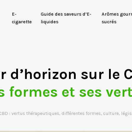
E-
Guide des saveurs d’E-
Arômes gour
cigarette
liquides
sucrés
r d’horizon sur le 
s formes et ses ver
CBD : vertus thérapeutiques, différentes formes, culture, légi