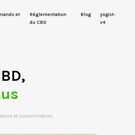
mands et
Réglementation
Blog
yogist-
du CBD
v4
CBD,
tus
slation et consommation.