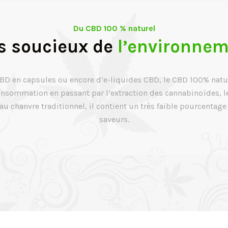
Du CBD 100 % naturel
s soucieux de
l’environne
 CBD en capsules ou encore d’e-liquides CBD, le CBD 100% natu
onsommation en passant par l’extraction des cannabinoïdes, l
 chanvre traditionnel, il contient un très faible pourcentage
saveurs.