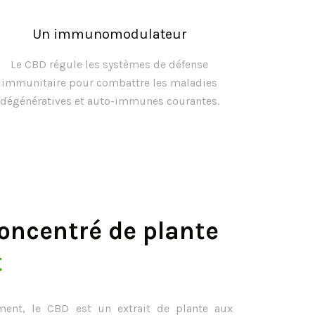
Un immunomodulateur
Le CBD régule les systèmes de défense
immunitaire pour combattre les maladies
dégénératives et auto-immunes courantes.
oncentré de plante
t
rment, le CBD est un extrait de plante aux