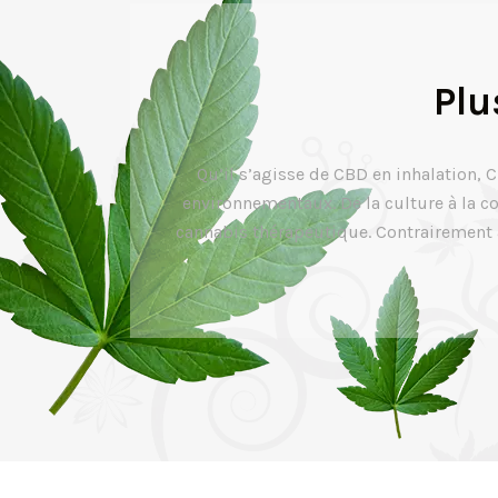
Plu
Qu’il s’agisse de CBD en inhalation,
environnementaux. De la culture à la c
cannabis thérapeutique. Contrairement au